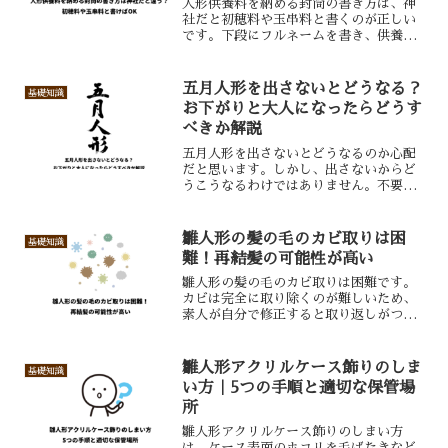
人形供養料を納める封筒の書き方は、神
社だと初穂料や玉串料と書くのが正しい
です。下段にフルネームを書き、供養料
を入れて神職に渡します。なお、封筒は
白無地で郵便番号記入欄がないものが相
応しいです。
五月人形を出さないとどうなる？
基礎知識
お下がりと大人になったらどうす
べきか解説
五月人形を出さないとどうなるのか心配
だと思います。しかし、出さないからど
うこうなるわけではありません。不要な
場合はお下がりのルールや大人になった
らどうすべきを把握しつつ、適切に処分
しましょう。
雛人形の髪の毛のカビ取りは困
基礎知識
難！再結髪の可能性が高い
雛人形の髪の毛のカビ取りは困難です。
カビは完全に取り除くのが難しいため、
素人が自分で修正すると取り返しがつか
ないことになる可能性があります。改善
を希望するなら、プロによる再結髪が最
適です。
雛人形アクリルケース飾りのしま
基礎知識
い方｜5つの手順と適切な保管場
所
雛人形アクリルケース飾りのしまい方
は、ケース表面のホコリを毛ばたきなど