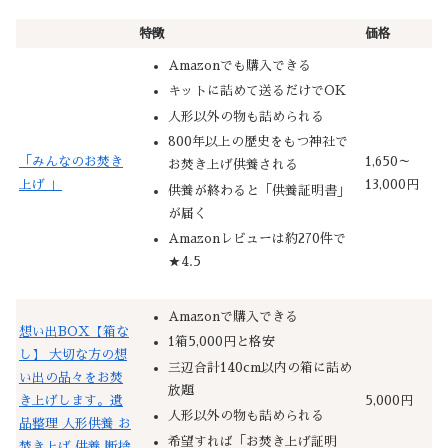
特徴
価格
Amazonでも購入できる
キットに詰めて送るだけでOK
人形以外の物も詰められる
800年以上の歴史をもつ神社で
「みんなのお焚き
1,650～
お焚き上げ供養される
上げ 」
13,000円
供養が終わると「供養証明書」
が届く
Amazonレビューは約270件で
★4.5
Amazonで購入できる
想い出BOX【箱な
1箱5,000円と格安
し】 大切な方の想
三辺合計140cm以内の箱に詰め
い出の品々をお焚
放題
き上げします。遺
5,000円
人形以外の物も詰められる
品整理 人形供養 お
希望すれば「お焚き上げ証明
焚き上げ 供養 断捨