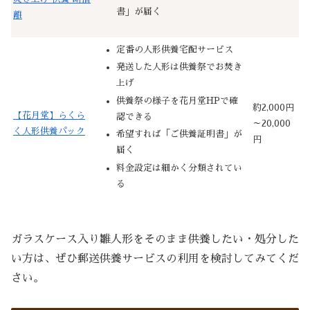
書」が届く
離
定番の人形供養宅配サービス
発送した人形は供養祭でお焚き
上げ
供養祭の様子を花月堂HPで確
約2,000円
【花月堂】らくら
認できる
～20,000
く人形供養パック
希望すれば「ご供養証明書」が
円
届く
料金設定は細かく分類されてい
る
ガラスケース入り雛人形をそのまま供養したい・処分した
い方は、ぜひ郵送供養サービスの利用を検討してみてくだ
さい。