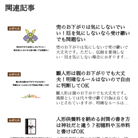
関連記事
兜のお下がりは気にしないでい
基礎知識
い！厄を気にしないなら受け継い
でも問題ない
兜のお下がりは気にしないで受け継いで
大丈夫です。ただし、伝統を重視しな
い・厄を気にしない場合にかぎります。
抵抗感があるなら受け継ぎは断り、お焚
き上げ供養をしましょう。
雛人形は親のお下がりでも大丈
基礎知識
夫！明確なルールはないので自由
に判断してOK
雛人形は親のお下がりでも大丈夫です。
風習としては代々受け継ぐ行為は良くな
いとされていますが、明確なルールは設
けられていません。したがって、自由に
扱ってOKです。
人形供養料を納める封筒の書き方
基礎知識
は神社だと違う？初穂料や玉串料
と書けばOK