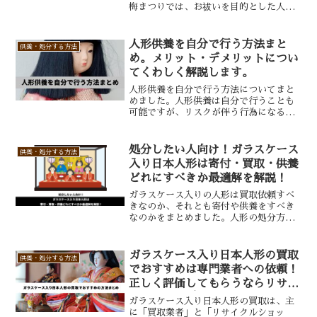
梅まつりでは、お祓いを目的とした人形
感謝祭と、お祓いを受けた人形の里親探
しが開催されます。
人形供養を自分で行う方法まと
供養・処分する方法
め。メリット・デメリットについ
てくわしく解説します。
人形供養を自分で行う方法についてまと
めました。人形供養は自分で行うことも
可能ですが、リスクが伴う行為になるの
で実行する場合は注意が必要です。安全
を第一に検討するなら、神社などにお願
いするか、買取での処分を検討するとい
処分したい人向け！ガラスケース
供養・処分する方法
いでしょう。
入り日本人形は寄付・買取・供養
どれにすべきか最適解を解説！
ガラスケース入りの人形は買取依頼すべ
きなのか、それとも寄付や供養をすべき
なのかをまとめました。人形の処分方法
はあなたが最適だと思ったものこそが正
解です。特におすすめは処分がスムーズ
で現金化も期待できる「買取」になりま
ガラスケース入り日本人形の買取
供養・処分する方法
す。
でおすすめは専門業者への依頼！
正しく評価してもらうならリサイ
クルショップよりもおすすめ
ガラスケース入り日本人形の買取は、主
に「買取業者」と「リサイクルショッ