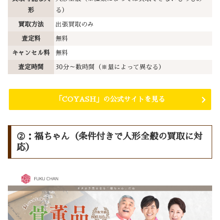
形
る）
買取方法
出張買取のみ
査定料
無料
キャンセル料
無料
査定時間
30分～数時間（※量によって異なる）
「COYASH」の公式サイトを見る
②：福ちゃん（条件付きで人形全般の買取に対
応）