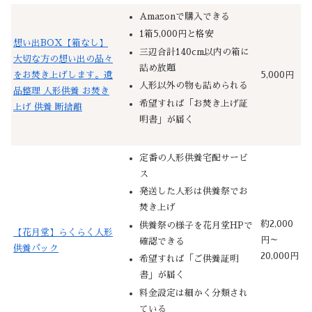
Amazonで購入できる
1箱5,000円と格安
想い出BOX【箱なし】
三辺合計140cm以内の箱に
大切な方の想い出の品々
詰め放題
をお焚き上げします。遺
5,000円
人形以外の物も詰められる
品整理 人形供養 お焚き
希望すれば「お焚き上げ証
上げ 供養 断捨離
明書」が届く
定番の人形供養宅配サービ
ス
発送した人形は供養祭でお
焚き上げ
約2,000
供養祭の様子を花月堂HPで
【花月堂】らくらく人形
円～
確認できる
供養パック
20,000円
希望すれば「ご供養証明
書」が届く
料金設定は細かく分類され
ている