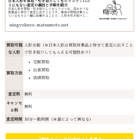
日本人形を買取・引き取りしてもらうコツ｜口コ
ミにもない査定の裏技と手順を紹介
日本人形を買取・引き取りしてもらうコツは、売れそうな
骨董品と併せて査定に出すことです。業者が買取対象とし
ているものと一緒に依頼することで、人形を引き取りして
もらえる可能性があります。この記事では口コミにない査
定の裏技をまとめました。
ningyokuyo-matsumoto.net
買取可能
人形全般（※日本人形は買取対象品と併せて査定に出すこと
な人形
で引き取りしてもらえる可能性あり）
宅配買取
出張買取
買取方法
店頭買取
査定料
無料
キャンセ
無料
ル料
査定時間
30分～数時間（※量によって異なる）