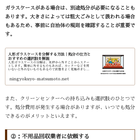
ガラスケースがある場合は、別途処分が必要になることも
あります。大きさによっては粗大ごみとして扱われる場合
もあるため、事前に自治体の規則を確認することが重要で
す。
人形ガラスケースを分解する方法｜処分の仕方と
おすすめの選択肢を解説
人形ガラスケースの分解は、木枠から外すことからスター
トします。簡単に外せるものもあれば、カッターなどを用
いないと外れないものもあるので状態をよく見極めましょ
う。分解をしたら燃えないゴミとして自治体で処分できま
すが、買取業者を利用すれば無料かつ現金化を期待するこ
ningyokuyo-matsumoto.net
とも可能です。
また、クリーンセンターへの持ち込みも選択肢のひとつで
す。処分費用が発生する場合がありますが、いつでも処分
できるのがメリットといえます。
②：不用品回収業者に依頼する