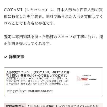
COYASH（コヤッシュ）は、日本人形から西洋人形の買
取に特化した専門業者。他社で断られた人形を買取してく
れることでも有名な存在です。
査定は専門知識を持った熟練のスタッフが丁寧に行い、適
正価格を提示してくれます。
詳細記事
人形買取コヤッシュ（COYASH）の口コミと評
判｜怪しい業者ではないので安心してOKです。
人形買取コヤッシュ（COYASH）の口コミと評判につい
てまとめています。コヤッシュってどんな会社？といった
ように怪しい業者と思われがちですが、実際は安心して利
用できる優良業者です。特に他社で売れなかった日本人形
の買取におすすめといえます。
ningyokuyo-matsumoto.net
買取可能な人
人形全般（※種類によっては買取できないものもあ