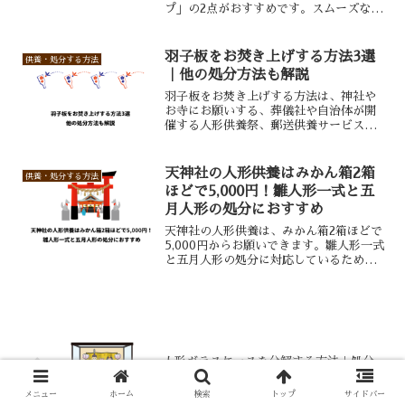
プ」の2点がおすすめです。スムーズな処
分と現金化を希望するなら買取業者への
依頼を第一候補にするといいでしょう。
羽子板をお焚き上げする方法3選
供養・処分する方法
｜他の処分方法も解説
羽子板をお焚き上げする方法は、神社や
お寺にお願いする、葬儀社や自治体が開
催する人形供養祭、郵送供養サービスが
あります。この記事では、他の処分方法
も詳しく解説します。
天神社の人形供養はみかん箱2箱
供養・処分する方法
ほどで5,000円！雛人形一式と五
月人形の処分におすすめ
天神社の人形供養は、みかん箱2箱ほどで
5,000円からお願いできます。雛人形一式
と五月人形の処分に対応しているため、
日本人形をまとめて処分したい方におす
すめです。
人形ガラスケースを分解する方法｜処分
の仕方とおすすめの選択肢を解説
メニュー
ホーム
検索
トップ
サイドバー