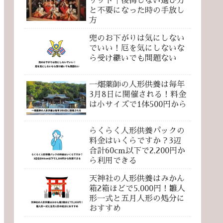
リット｜後悔しない選び方
と不要になった時の手放し
方
兜のお下がりは気にしない
でいい！厄を気にしないな
ら受け継いでも問題ない
一畑薬師の人形供養は毎年
3月8日に開催される！料金
は小サイズで1体500円から
らくらく人形供養パックの
料金はいくらですか？3辺
合計60cm以下で2,200円か
ら利用できる
天神社の人形供養はみかん
箱2箱ほどで5,000円！雛人
形一式と五月人形の処分に
おすすめ