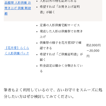
人形以外の物も詰められる
品整理 人形供養 お
希望すれば「お焚き上げ証明
焚き上げ 供養 断捨
書」が届く
離
定番の人形供養宅配サービス
発送した人形は供養祭でお焚き
上げ
供養祭の様子を花月堂HPで確
約2,000円
【花月堂】らくら
認できる
～20,000
く人形供養パック
希望すれば「ご供養証明書」が
円
届く
料金設定は細かく分類されてい
る
筆者もよく利用しているので、古いお守りをスムーズに処
分したい方はぜひ検討してみてください。