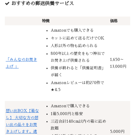
おすすめの郵送供養サービス
特徴
価格
Amazonでも購入できる
キットに詰めて送るだけでOK
人形以外の物も詰められる
800年以上の歴史をもつ神社で
「みんなのお焚き
1,650～
お焚き上げ供養される
上げ 」
13,000円
供養が終わると「供養証明書」
が届く
Amazonレビューは約270件で
★4.5
Amazonで購入できる
想い出BOX【箱な
1箱5,000円と格安
し】 大切な方の想
三辺合計140cm以内の箱に詰め
い出の品々をお焚
放題
き上げします。遺
5,000円