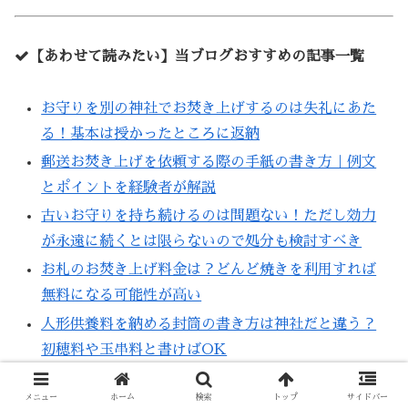
【あわせて読みたい】当ブログおすすめの記事一覧
お守りを別の神社でお焚き上げするのは失礼にあた
る！基本は授かったところに返納
郵送お焚き上げを依頼する際の手紙の書き方｜例文
とポイントを経験者が解説
古いお守りを持ち続けるのは問題ない！ただし効力
が永遠に続くとは限らないので処分も検討すべき
お札のお焚き上げ料金は？どんど焼きを利用すれば
無料になる可能性が高い
人形供養料を納める封筒の書き方は神社だと違う？
初穂料や玉串料と書けばOK
メニュー
ホーム
検索
トップ
サイドバー