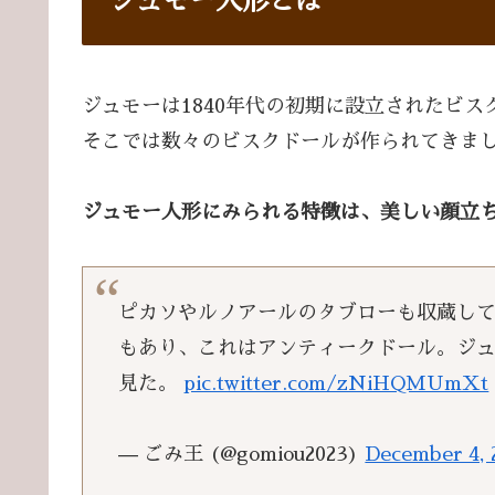
ジュモー人形とは
ジュモーは1840年代の初期に設立されたビス
そこでは数々のビスクドールが作られてきま
ジュモー人形にみられる特徴は、美しい顔立
ピカソやルノアールのタブローも収蔵し
もあり、これはアンティークドール。ジ
見た。
pic.twitter.com/zNiHQMUmXt
— ごみ王 (@gomiou2023)
December 4, 