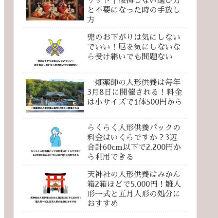
リット｜後悔しない選び方
と不要になった時の手放し
方
兜のお下がりは気にしない
でいい！厄を気にしないな
ら受け継いでも問題ない
一畑薬師の人形供養は毎年
3月8日に開催される！料金
は小サイズで1体500円から
らくらく人形供養パックの
料金はいくらですか？3辺
合計60cm以下で2,200円か
ら利用できる
天神社の人形供養はみかん
箱2箱ほどで5,000円！雛人
形一式と五月人形の処分に
おすすめ