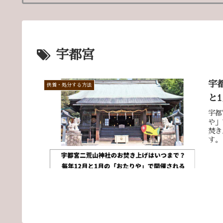
宇都宮
宇
供養・処分する方法
と
宇都
や」
焚き
す。