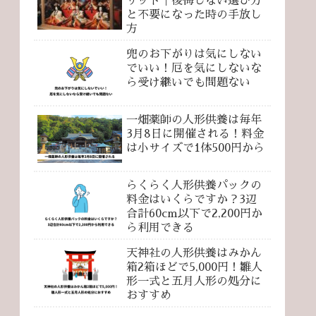
リット｜後悔しない選び方
と不要になった時の手放し
方
兜のお下がりは気にしない
でいい！厄を気にしないな
ら受け継いでも問題ない
一畑薬師の人形供養は毎年
3月8日に開催される！料金
は小サイズで1体500円から
らくらく人形供養パックの
料金はいくらですか？3辺
合計60cm以下で2,200円か
ら利用できる
天神社の人形供養はみかん
箱2箱ほどで5,000円！雛人
形一式と五月人形の処分に
おすすめ